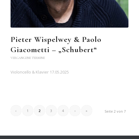
Pieter Wispelwey & Paolo
Giacometti – „Schubert“
VERGANGENE TERMINE
Violoncello & Klavier 17.05.2025
‹
1
2
3
4
›
»
Seite 2 von 7