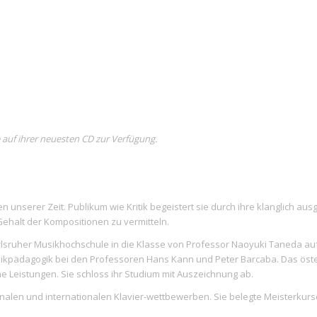
e
auf ihrer neuesten CD zur Verfügung.
unserer Zeit. Publikum wie Kritik begeistert sie durch ihre klanglich ausgef
ehalt der Kompositionen zu vermitteln.
Karlsruher Musikhochschule in die Klasse von Professor Naoyuki Taneda a
ikpädagogik bei den Professoren Hans Kann und Peter Barcaba. Das öste
he Leistungen. Sie schloss ihr Studium mit Auszeichnung ab.
ionalen und internationalen Klavier-wettbewerben. Sie belegte Meisterkurs