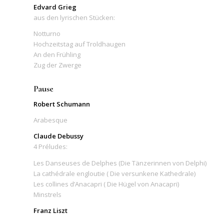
Edvard Grieg
aus den lyrischen Stücken:
Notturno
Hochzeitstag auf Troldhaugen
An den Frühling
Zug der Zwerge
Pause
Robert Schumann
Arabesque
Claude Debussy
4 Préludes:
Les Danseuses de Delphes (Die Tänzerinnen von Delphi)
La cathédrale engloutie ( Die versunkene Kathedrale)
Les collines d’Anacapri ( Die Hügel von Anacapri)
Minstrels
Franz Liszt