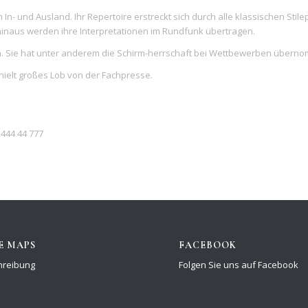
m In- und Ausland. Ihr Repertoire erstreckt sich durch alle klassischen Sti
inaus werden ihre Interpretationen im Rundfunk übertragen.
 ein. Sie hat unter anderem die Schirm-herrschaft bei Wettbewerben übern
hielt großes Lob von der Fachpresse.
 444 44 777
E MAPS
FACEBOOK
reibung
Folgen Sie uns auf Facebook