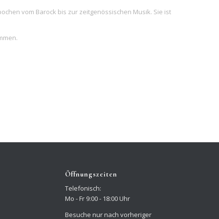
lepochen vom Barock bis zur zeitgenössischen Musik. Sie ist
ommen.
Öffnungszeiten
Telefonisch:
Mo - Fr 9:00 - 18:00 Uhr
Besuche nur nach vorheriger