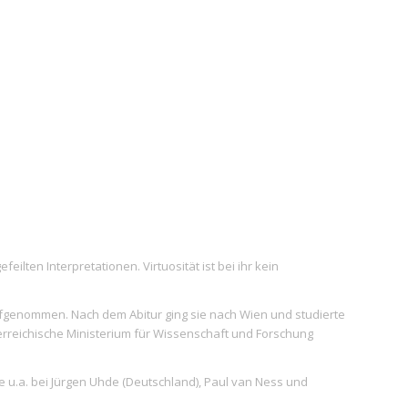
eilten Interpretationen. Virtuosität ist bei ihr kein
ufgenommen. Nach dem Abitur ging sie nach Wien und studierte
rreichische Ministerium für Wissenschaft und Forschung
e u.a. bei Jürgen Uhde (Deutschland), Paul van Ness und