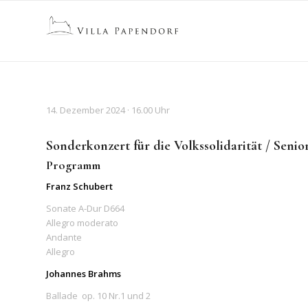
14. Dezember 2024 · 16.00 Uhr
Sonderkonzert für die Volkssolidarität / Seni
Programm
Franz Schubert
Sonate A-Dur D664
Allegro moderato
Andante
Allegro
Johannes Brahms
Ballade op. 10 Nr.1 und 2