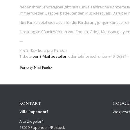
Neben ihrer Lehrtätigkeit gibt Nini Funke zahlreiche Konzerte i
immer wieder Gast bei bedeutenden Musikfestivals. Darüber h
Nini Funke setzt sich auch für die Förderung junger Künstler
Ihre jüngste CD mit Werken von Chopin, Grieg, Moussorgsky er
—
Preis: 15,– Euro pro Person
Tickets
per E-Mail bestellen
oder telefonisch unter +49 (0) 381 –
Foto: © Nini Funke
KONTAKT
GOOGL
Villa Papendorf
Wegbesch
Alte Ziegelei 1
18059 Papendorf/Rostock