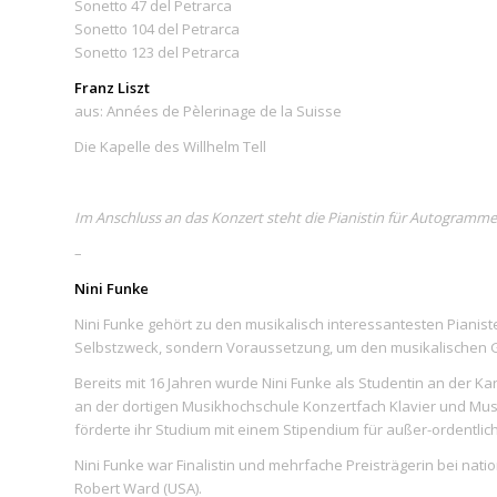
Sonetto 47 del Petrarca
Sonetto 104 del Petrarca
Sonetto 123 del Petrarca
Franz Liszt
aus: Années de Pèlerinage de la Suisse
Die Kapelle des Willhelm Tell
Im Anschluss an das Konzert steht die Pianistin für Autogramm
–
Nini Funke
Nini Funke gehört zu den musikalisch interessantesten Pianisten 
Selbstzweck, sondern Voraussetzung, um den musikalischen G
Bereits mit 16 Jahren wurde Nini Funke als Studentin an der 
an der dortigen Musikhochschule Konzertfach Klavier und Mus
förderte ihr Studium mit einem Stipendium für außer-ordentlic
Nini Funke war Finalistin und mehrfache Preisträgerin bei nat
Robert Ward (USA).