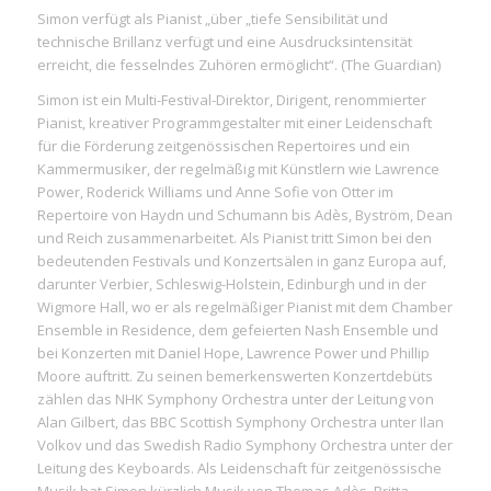
Simon verfügt als Pianist „
über „tiefe Sensibilität und
technische Brillanz verfügt und eine Ausdrucksintensität
erreicht, die fesselndes Zuhören ermöglicht
“. (The Guardian)
Simon ist ein Multi-Festival-Direktor, Dirigent, renommierter
Pianist, kreativer Programmgestalter mit einer Leidenschaft
für die Förderung zeitgenössischen Repertoires und ein
Kammermusiker, der regelmäßig mit Künstlern wie Lawrence
Power, Roderick Williams und Anne Sofie von Otter im
Repertoire von Haydn und Schumann bis Adès, Byström, Dean
und Reich zusammenarbeitet. Als Pianist tritt Simon bei den
bedeutenden Festivals und Konzertsälen in ganz Europa auf,
darunter Verbier, Schleswig-Holstein, Edinburgh und in der
Wigmore Hall, wo er als regelmäßiger Pianist mit dem Chamber
Ensemble in Residence, dem gefeierten Nash Ensemble und
bei Konzerten mit Daniel Hope, Lawrence Power und Phillip
Moore auftritt. Zu seinen bemerkenswerten Konzertdebüts
zählen das NHK Symphony Orchestra unter der Leitung von
Alan Gilbert, das BBC Scottish Symphony Orchestra unter Ilan
Volkov und das Swedish Radio Symphony Orchestra unter der
Leitung des Keyboards. Als Leidenschaft für zeitgenössische