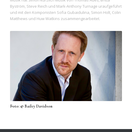
Musik hat Simon kürzlich Musik von Thomas Adès, Britta
Byström, Steve Reich und Mark-Anthony Turnage uraufgeführt
und mit den Komponisten Sofia Gubaidulina, Simon Holt, Colin
Matthews und Huw Watkins zusammengearbeitet.
Foto: © Bailey Davidson