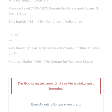
Nr. 1 für Viola und Klavier)
Maurice Ravel (1875-1937): Sonate für Violine und Klavier. G-
Dur; 1. Satz
Béla Bartók (1881-1945): Rumänische Volkstänze
—
Pause
—
York Bowen: (1884-1961): Fantasie für Viola und Klavier F-Dur,
op. 54
Rebecca Clarke (1886-1979): Sonate für Viola und Klavier
—
Der Buchungszeitraum für diese Veranstaltung ist
beendet.
Event-Ticketing-Software von pretix