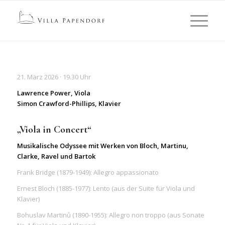
21. März 2026 · 19.30 Uhr
Lawrence Power, Viola
Simon Crawford-Phillips, Klavier
„Viola in Concert“
Musikalische Odyssee mit Werken von Bloch, Martinu,
Clarke, Ravel und Bartok
Frank Bridge (1879-1949): Allegro appassionato
Ernest Bloch (1885-1977): Lento (aus der Suite für Viola und
Klavier)
Bohuslav Martinů (1890-1955): Allegro non troppo (aus Sonate