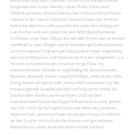
Rundfunks und dem Chamber Orchestra of Europe und mit
Dirigenten wie Osmo Vänska, Lahav Shani, Parvo Järvi,
Vladimir Jurowski, Andrew Manze, Ilan Volkov und Esa-Pekka
Salone. In der Saison 2024/2025 feierte Power sein Berliner
Debüt mit dem Konzerthausorchester unter der Leitung von
Ivan Fischer und sein Debüt mit dem NDR Elbphilharmonie
Orchester unter Alan Gilbert. Bei den BBC Proms war er bereits
zwölfmal zu Gast. Wegen seiner dramaturgisch durchdachten
und innovativen Programmgestaltung wird Power regelmäßig
von Konzerthäusern und Festivals als Kurator eingeladen, u.a.
für eine Konzertreihe am Londoner Kings Place. Als
Kammermusiker arbeitet er regelmäßig mit Steven Isserlis,
Nicholas Altstaedt, Simon Crawford-Phillips, Antti Siirala, Vilde
Frang, Maxim Vengerov oder Joshua Bell zusammen. Für die
herausragende Qualität und den Umfang seiner Arbeit als
Solokünstler wurde Lawrence Power 2020 mit dem
Instrumentalist Award der Royal Philharmonic Society geehrt.
Seit 2021 ist er für fünf Jahre Associate Artist der Londoner
Wigmore Hall. Lawrence Power ist darüber hinaus Professor
an der Zürcher Hochschule der Künste und gibt weltweit
Meisterkurse, unter anderem beim Verbier Festival.