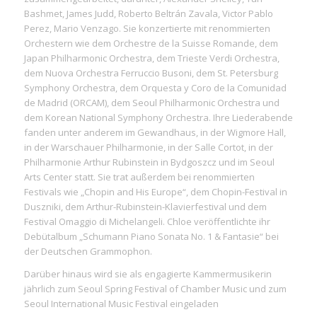
Bashmet, James Judd, Roberto Beltrán Zavala, Victor Pablo
Perez, Mario Venzago. Sie konzertierte mit renommierten
Orchestern wie dem Orchestre de la Suisse Romande, dem
Japan Philharmonic Orchestra, dem Trieste Verdi Orchestra,
dem Nuova Orchestra Ferruccio Busoni, dem St. Petersburg
Symphony Orchestra, dem Orquesta y Coro de la Comunidad
de Madrid (ORCAM), dem Seoul Philharmonic Orchestra und
dem Korean National Symphony Orchestra. Ihre Liederabende
fanden unter anderem im Gewandhaus, in der Wigmore Hall,
in der Warschauer Philharmonie, in der Salle Cortot, in der
Philharmonie Arthur Rubinstein in Bydgoszcz und im Seoul
Arts Center statt. Sie trat außerdem bei renommierten
Festivals wie „Chopin and His Europe“, dem Chopin-Festival in
Duszniki, dem Arthur-Rubinstein-Klavierfestival und dem
Festival Omaggio di Michelangeli. Chloe veröffentlichte ihr
Debütalbum „Schumann Piano Sonata No. 1 & Fantasie“ bei
der Deutschen Grammophon.
Darüber hinaus wird sie als engagierte Kammermusikerin
jährlich zum Seoul Spring Festival of Chamber Music und zum
Seoul International Music Festival eingeladen