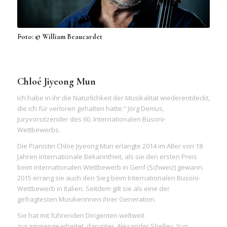
Foto: © William Beaucardet
Chloé Jiyeong Mun
Ich habe in ihr die Natürlichkeit der Musikalität wiederentdeckt,
die ich für verloren gehalten hatte.“ Jörg Demus,
Juryvorsitzender des 60. Internationalen Busoni-
Wettbewerbs.
Die Pianistin Chloe Jiyeong Mun erlangte 2014 im Alter von 18
Jahren internationale Bekanntheit, als sie den ersten Preis
beim internationalen Wettbewerb in Genf (Schweiz) gewann.
2015 errang sie auch den Sieg beim Internationalen Busoni-
Wettbewerb in Italien. Seitdem gilt sie als eine der
gefragtesten Musikerinnen ihrer Generation.
Sie hat mit führenden Dirigenten weltweit
zusammengearbeitet, darunter, Alexander Shelley, Yuri