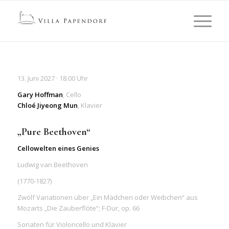
13. Juni 2027 · 18.00 Uhr
Gary Hoffman
, Cello
Chloé Jiyeong
Mun
,
Klavier
„Pure Beethoven“
Cellowelten eines Genies
Ludwig van Beethoven
(1770-1827)
Zwölf Variationen über „Ein Mädchen oder Weibchen“ aus
Mozarts „Die Zauberflöte“; F-Dur, op. 66
Sonaten für Violoncello und Klavier