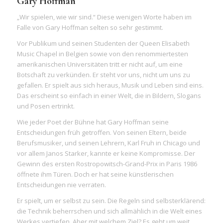
Gary Hoffman
„Wir spielen, wie wir sind.“ Diese wenigen Worte haben im
Falle von Gary Hoffman selten so sehr gestimmt.
Vor Publikum und seinen Studenten der Queen Elisabeth
Music Chapel in Belgien sowie von den renommiertesten
amerikanischen Universitäten tritt er nicht auf, um eine
Botschaft zu verkünden. Er steht vor uns, nicht um uns zu
gefallen. Er spielt aus sich heraus, Musik und Leben sind eins.
Das erscheint so einfach in einer Welt, die in Bildern, Slogans
und Posen ertrinkt.
Wie jeder Poet der Bühne hat Gary Hoffman seine
Entscheidungen früh getroffen. Von seinen Eltern, beide
Berufsmusiker, und seinen Lehrern, Karl Fruh in Chicago und
vor allem Janos Starker, kannte er keine Kompromisse. Der
Gewinn des ersten Rostropowitsch-Grand-Prix in Paris 1986
öffnete ihm Türen. Doch er hat seine künstlerischen
Entscheidungen nie verraten.
Er spielt, um er selbst zu sein. Die Regeln sind selbsterklärend:
die Technik beherrschen und sich allmählich in die Welt eines
Werkes vertiefen. Aber mit welchem Ziel? Es geht um weit