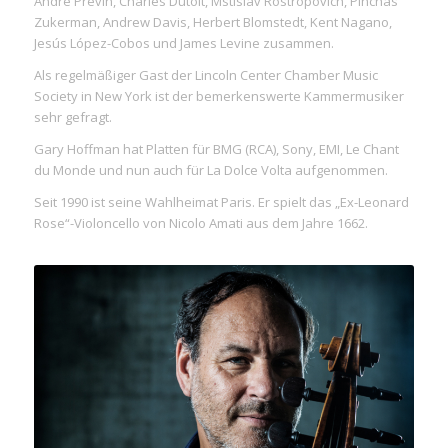
André Previn, Charles Dutoit, Mstislav Rostropovich, Pinchas
Zukerman, Andrew Davis, Herbert Blomstedt, Kent Nagano,
Jesús López-Cobos und James Levine zusammen.
Als regelmäßiger Gast der Lincoln Center Chamber Music
Society in New York ist der bemerkenswerte Kammermusiker
sehr gefragt.
Gary Hoffman hat Platten für BMG (RCA), Sony, EMI, Le Chant
du Monde und nun auch für La Dolce Volta aufgenommen.
Seit 1990 ist seine Wahlheimat Paris. Er spielt das „Ex-Leonard
Rose“-Violoncello von Nicolo Amati aus dem Jahre 1662.