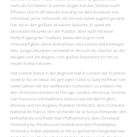
mehr als Perfektion. In seinen Augen hat das Streben nach
Effizienz und Kraft niemals Vorrang vor dem Ausdruck von
Schönheit, jener Schönheit, die ihn seit seiner Jugend genährt
hat, als er den größten Musikern lauschte. Er spielt mit
absolutem Respekt vor der Partitur, aber auch mit einer
Hinterfragung der Tradition. Bewunderung ist nicht
Unterwürfigkeit. Seine Aufnahmen mit La Dolce Volta belegen
dies. Jungen Musikern vermittelt er die Lust am Zweifel, an der
Neugier und am Wagnis, vom großen Repertoire bis hin zu
neuen Kompositionen.
Seit seinem Debüt in der Wigmore Hall in London mit 15 Jahren
spielt er für ein Ideal. Als gefragter Solist ist Gary Hoffman seit
vielen Jahren mit den weltbesten Orchestern zu erleben: mit
den Sinfonieorchestern in Chicago, London, Montreal, Toronto,
San Francisco und Baltimore ebenso wie mit dem English,
Moscow und Los Angeles Chamber Orchestra, dem Orchestre
National de France, dem Orchestre de la Suisse Romande, den
Netherlands und Rotterdam Philharmonics, dem Cleveland
Orchestra for the Blossom Festival und dem Philadelphia
Orchestra. Dabei arbeitete er mit so gefeierten Dirigenten wie