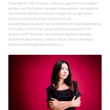
Chloe wurde 1995 in Yeosu, Südkorea, geboren und begann
im Alter von fünf Jahren mit dem Klavierspielen. Sie studierte
von 2010 bis 2020 bei Professor Daejin Kim an der Korea
National University of Arts und 2022/23 als
Künstlerdiplomstudentin an der Barenboim Said Akademie bei
Sir András Schiff. In der Saison 2024/25 präsentierte Sir
András Schiff Chloe auf renommierten Bühnen wie dem
Rudolf-Firkušný-Festival, Schloss Elmau, dem Lockenhaus
Festival und Perugia Musica Classica.