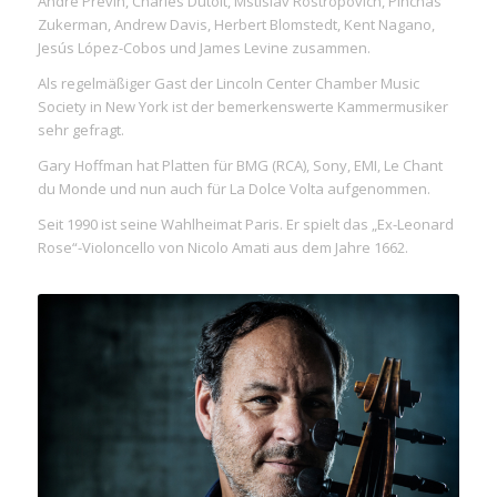
André Previn, Charles Dutoit, Mstislav Rostropovich, Pinchas
Zukerman, Andrew Davis, Herbert Blomstedt, Kent Nagano,
Jesús López-Cobos und James Levine zusammen.
Als regelmäßiger Gast der Lincoln Center Chamber Music
Society in New York ist der bemerkenswerte Kammermusiker
sehr gefragt.
Gary Hoffman hat Platten für BMG (RCA), Sony, EMI, Le Chant
du Monde und nun auch für La Dolce Volta aufgenommen.
Seit 1990 ist seine Wahlheimat Paris. Er spielt das „Ex-Leonard
Rose“-Violoncello von Nicolo Amati aus dem Jahre 1662.