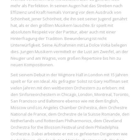
mehr als Perfektion. In seinen Augen hat das Streben nach
Effizienz und Kraft niemals Vorrang vor dem Ausdruck von
Schönheit, jener Schönheit, die ihn seit seiner Jugend genährt
hat, als er den größten Musikern lauschte. Er spielt mit
absolutem Respekt vor der Partitur, aber auch mit einer
Hinterfragung der Tradition. Bewunderung ist nicht
Unterwürfigkeit. Seine Aufnahmen mit La Dolce Volta belegen
dies. Jungen Musikern vermittelt er die Lust am Zweifel, an der
Neugier und am Wagnis, vom großen Repertoire bis hin zu
neuen Kompositionen.
Seit seinem Debüt in der Wigmore Hall in London mit 15 Jahren
spielt er für ein Ideal. Als gefragter Solist ist Gary Hoffman seit
vielen Jahren mit den weltbesten Orchestern zu erleben: mit
den Sinfonieorchestern in Chicago, London, Montreal, Toronto,
San Francisco und Baltimore ebenso wie mit dem English,
Moscow und Los Angeles Chamber Orchestra, dem Orchestre
National de France, dem Orchestre de la Suisse Romande, den
Netherlands und Rotterdam Philharmonics, dem Cleveland
Orchestra for the Blossom Festival und dem Philadelphia
Orchestra. Dabei arbeitete er mit so gefeierten Dirigenten wie