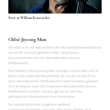
Foto: © William Beaucardet
Chloé Jiyeong Mun
Ich habe in ihr die Natürlichkeit der Musikalität wiederentdeckt,
die ich für verloren gehalten hatte.“ Jörg Demus,
Juryvorsitzender des 60. Internationalen Busoni-
Wettbewerbs.
Die Pianistin Chloe Jiyeong Mun erlangte 2014 im Alter von 18
Jahren internationale Bekanntheit, als sie den ersten Preis
beim internationalen Wettbewerb in Genf (Schweiz) gewann.
2015 errang sie auch den Sieg beim Internationalen Busoni-
Wettbewerb in Italien. Seitdem gilt sie als eine der
gefragtesten Musikerinnen ihrer Generation.
Sie hat mit führenden Dirigenten weltweit
zusammengearbeitet, darunter, Alexander Shelley, Yuri