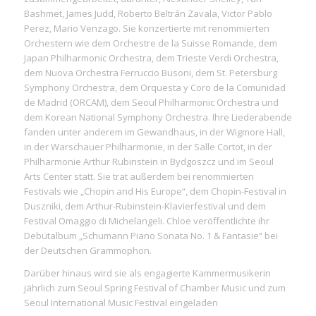
Bashmet, James Judd, Roberto Beltrán Zavala, Victor Pablo
Perez, Mario Venzago. Sie konzertierte mit renommierten
Orchestern wie dem Orchestre de la Suisse Romande, dem
Japan Philharmonic Orchestra, dem Trieste Verdi Orchestra,
dem Nuova Orchestra Ferruccio Busoni, dem St. Petersburg
Symphony Orchestra, dem Orquesta y Coro de la Comunidad
de Madrid (ORCAM), dem Seoul Philharmonic Orchestra und
dem Korean National Symphony Orchestra. Ihre Liederabende
fanden unter anderem im Gewandhaus, in der Wigmore Hall,
in der Warschauer Philharmonie, in der Salle Cortot, in der
Philharmonie Arthur Rubinstein in Bydgoszcz und im Seoul
Arts Center statt. Sie trat außerdem bei renommierten
Festivals wie „Chopin and His Europe“, dem Chopin-Festival in
Duszniki, dem Arthur-Rubinstein-Klavierfestival und dem
Festival Omaggio di Michelangeli. Chloe veröffentlichte ihr
Debütalbum „Schumann Piano Sonata No. 1 & Fantasie“ bei
der Deutschen Grammophon.
Darüber hinaus wird sie als engagierte Kammermusikerin
jährlich zum Seoul Spring Festival of Chamber Music und zum
Seoul International Music Festival eingeladen