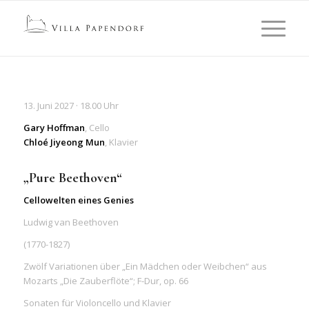
13. Juni 2027 · 18.00 Uhr
Gary Hoffman
, Cello
Chloé Jiyeong
Mun
,
Klavier
„Pure Beethoven“
Cellowelten eines Genies
Ludwig van Beethoven
(1770-1827)
Zwölf Variationen über „Ein Mädchen oder Weibchen“ aus
Mozarts „Die Zauberflöte“; F-Dur, op. 66
Sonaten für Violoncello und Klavier