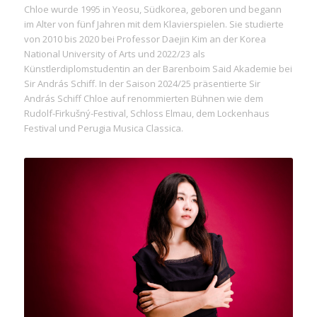
Chloe wurde 1995 in Yeosu, Südkorea, geboren und begann
im Alter von fünf Jahren mit dem Klavierspielen. Sie studierte
von 2010 bis 2020 bei Professor Daejin Kim an der Korea
National University of Arts und 2022/23 als
Künstlerdiplomstudentin an der Barenboim Said Akademie bei
Sir András Schiff. In der Saison 2024/25 präsentierte Sir
András Schiff Chloe auf renommierten Bühnen wie dem
Rudolf-Firkušný-Festival, Schloss Elmau, dem Lockenhaus
Festival und Perugia Musica Classica.