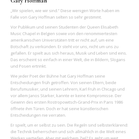
Gary Hoffman
„Wir spielen, wie wir sind.“ Diese wenigen Worte haben im
Falle von Gary Hoffman selten so sehr gestimmt.
Vor Publikum und seinen Studenten der Queen Elisabeth
Music Chapel in Belgien sowie von den renommiertesten
amerikanischen Universitäten tritt er nicht auf, um eine
Botschaft zu verkünden. Er steht vor uns, nicht um uns zu
gefallen. Er spielt aus sich heraus, Musik und Leben sind eins.
Das erscheint so einfach in einer Welt, die in Bildern, Slogans
und Posen ertrinkt.
Wie jeder Poet der Bühne hat Gary Hoffman seine
Entscheidungen früh getroffen. Von seinen Eltern, beide
Berufsmusiker, und seinen Lehrern, Karl Fruh in Chicago und
vor allem Janos Starker, kannte er keine Kompromisse. Der
Gewinn des ersten Rostropowitsch-Grand-Prix in Paris 1986
öffnete ihm Türen. Doch er hat seine künstlerischen
Entscheidungen nie verraten.
Er spielt, um er selbst zu sein. Die Regeln sind selbsterklärend:
die Technik beherrschen und sich allmählich in die Welt eines
Werkes vertiefen. Aber mit welchem Ziel? Es geht um weit