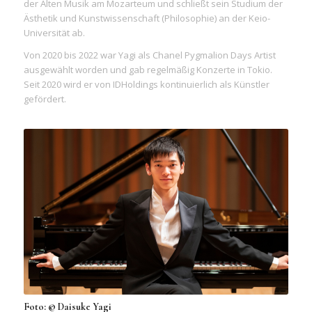
der Alten Musik am Mozarteum und schließt sein Studium der
Ästhetik und Kunstwissenschaft (Philosophie) an der Keio-
Universität ab.
Von 2020 bis 2022 war Yagi als Chanel Pygmalion Days Artist
ausgewählt worden und gab regelmäßig Konzerte in Tokio.
Seit 2020 wird er von IDHoldings kontinuierlich als Künstler
gefördert.
Foto: © Daisuke Yagi