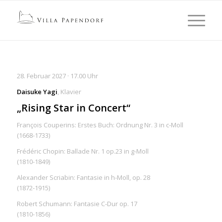
28. Februar 2027 · 17.00 Uhr
Daisuke Yagi
, Klavier
„Rising Star in Concert“
François Couperins: Erstes Buch: Ordnung Nr. 3 in c-Moll
(1668-1733)
Frédéric Chopin: Ballade Nr. 1 op.23 in g-Moll
(1810-1849)
Alexander Scriabin: Fantasie in h-Moll, op. 28
(1872-1915)
Robert Schumann: Fantasie C-Dur op. 17
(1810-1856)