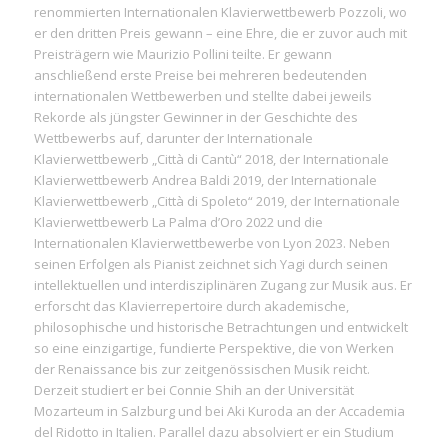
renommierten Internationalen Klavierwettbewerb Pozzoli, wo
er den dritten Preis gewann – eine Ehre, die er zuvor auch mit
Preisträgern wie Maurizio Pollini teilte. Er gewann
anschließend erste Preise bei mehreren bedeutenden
internationalen Wettbewerben und stellte dabei jeweils
Rekorde als jüngster Gewinner in der Geschichte des
Wettbewerbs auf, darunter der Internationale
Klavierwettbewerb „Città di Cantù“ 2018, der Internationale
Klavierwettbewerb Andrea Baldi 2019, der Internationale
Klavierwettbewerb „Città di Spoleto“ 2019, der Internationale
Klavierwettbewerb La Palma d’Oro 2022 und die
Internationalen Klavierwettbewerbe von Lyon 2023. Neben
seinen Erfolgen als Pianist zeichnet sich Yagi durch seinen
intellektuellen und interdisziplinären Zugang zur Musik aus. Er
erforscht das Klavierrepertoire durch akademische,
philosophische und historische Betrachtungen und entwickelt
so eine einzigartige, fundierte Perspektive, die von Werken
der Renaissance bis zur zeitgenössischen Musik reicht.
Derzeit studiert er bei Connie Shih an der Universität
Mozarteum in Salzburg und bei Aki Kuroda an der Accademia
del Ridotto in Italien. Parallel dazu absolviert er ein Studium