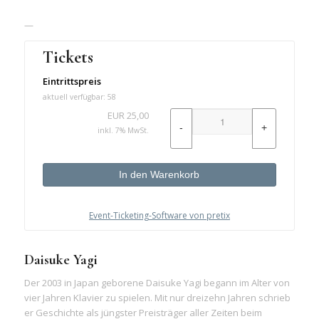
—
Tickets
Eintrittspreis
aktuell verfügbar: 58
EUR
25,00
-
+
inkl. 7% MwSt.
In den Warenkorb
Event-Ticketing-Software von pretix
Daisuke Yagi
Der 2003 in Japan geborene Daisuke Yagi begann im Alter von
vier Jahren Klavier zu spielen. Mit nur dreizehn Jahren schrieb
er Geschichte als jüngster Preisträger aller Zeiten beim